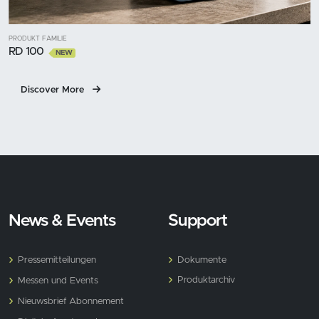
PRODUKT FAMILIE
RD 100
NEW
Discover More
News & Events
Support
Pressemitteilungen
Dokumente
Produktarchiv
Messen und Events
Nieuwsbrief Abonnement