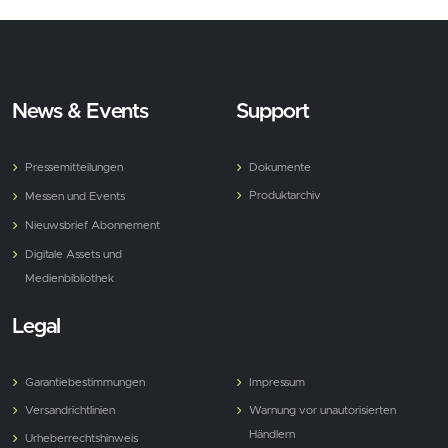
News & Events
Support
Pressemitteilungen
Dokumente
Produktarchiv
Messen und Events
Nieuwsbrief Abonnement
Digitale Assets und
Medienbibliothek
Legal
Garantiebestimmungen
Impressum
Versandrichtlinien
Warnung vor unautorisierten
Händlern
Urheberrechtshinweis