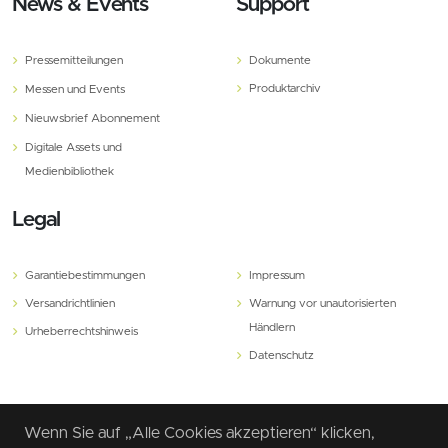
News & Events
Support
Pressemitteilungen
Dokumente
Produktarchiv
Messen und Events
Nieuwsbrief Abonnement
Digitale Assets und
Medienbibliothek
Legal
Garantiebestimmungen
Impressum
Versandrichtlinien
Warnung vor unautorisierten
Händlern
Urheberrechtshinweis
Datenschutz
Wenn Sie auf „Alle Cookies akzeptieren“ klicken,