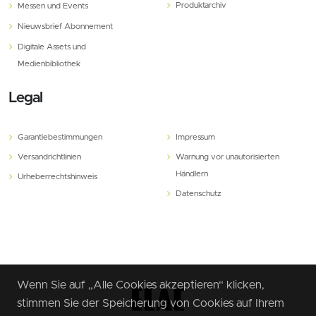
Produktarchiv
Messen und Events
Nieuwsbrief Abonnement
Digitale Assets und
Medienbibliothek
Legal
Garantiebestimmungen
Impressum
Versandrichtlinien
Warnung vor unautorisierten
Händlern
Urheberrechtshinweis
Datenschutz
Wenn Sie auf „Alle Cookies akzeptieren“ klicken,
stimmen Sie der Speicherung von Cookies auf Ihrem