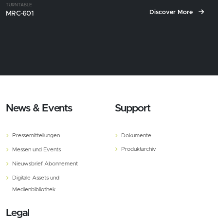
TURNTABLE
Discover More
MRC-601
News & Events
Support
Pressemitteilungen
Dokumente
Produktarchiv
Messen und Events
Nieuwsbrief Abonnement
Digitale Assets und
Medienbibliothek
Legal