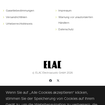
Garantiebestimmungen
Impressum
Versandrichtlinien
Warnung vor unautorisierten
Händlern
Urheberrechtshinweis
Datenschutz
© ELAC Electroacustic GmbH 2026
Wenn Sie auf „Alle Cookies akzeptieren“ klicken,
stimmen Sie der Speicherung von Cookies auf Ihrem
Gerät zu, um die Websitenavigation zu verbessern, die