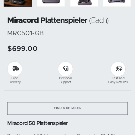
Miracord
Plattenspieler
(Each)
MRC501-GB
$699.00
Free
Personal
Fast and
Delivery
Support
Easy Returns
FIND A RETAILER
Miracord 50 Plattenspieler