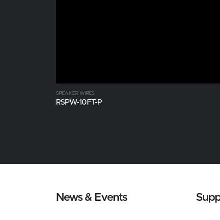
SPEAKER WIRES
RSPW-10FT-P
News & Events
Supp