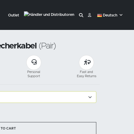
Outlet
Deutsch
cherkabel
(Pair)
Personal
Fast and
Support
Easy Returns
 TO CART