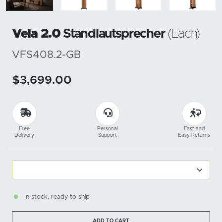
Vela 2.0
Standlautsprecher
(Each)
VFS408.2-GB
$3,699.00
Free
Personal
Fast and
Delivery
Support
Easy Returns
In stock, ready to ship
ADD TO CART