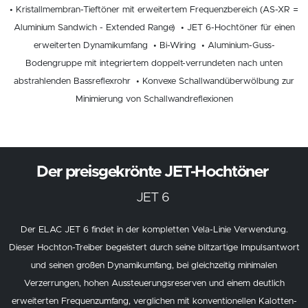
• Kristallmembran-Tieftöner mit erweitertem Frequenzbereich (AS-XR =
Aluminium Sandwich - Extended Range) • JET 6-Hochtöner für einen
erweiterten Dynamikumfang • Bi-Wiring • Aluminium-Guss-
Bodengruppe mit integriertem doppelt-verrundeten nach unten
abstrahlenden Bassreflexrohr • Konvexe Schallwandüberwölbung zur
Minimierung von Schallwandreflexionen
Der preisgekrönte JET-Hochtöner
JET 6
Der ELAC JET 6 findet in der kompletten Vela-Linie Verwendung.
Dieser Hochton-Treiber begeistert durch seine blitzartige Impulsantwort
und seinen großen Dynamikumfang, bei gleichzeitig minimalen
Verzerrungen, hohen Aussteuerungsreserven und einem deutlich
erweiterten Frequenzumfang, verglichen mit konventionellen Kalotten-