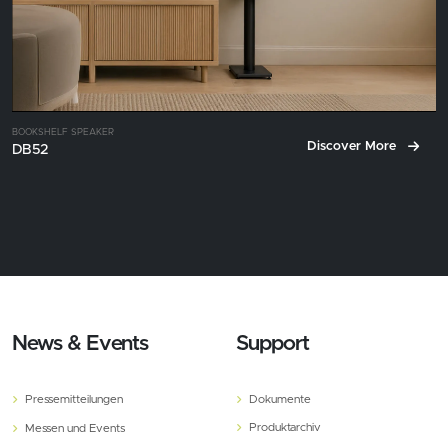
BOOKSHELF SPEAKER
Discover More
DB52
News & Events
Support
Pressemitteilungen
Dokumente
Produktarchiv
Messen und Events