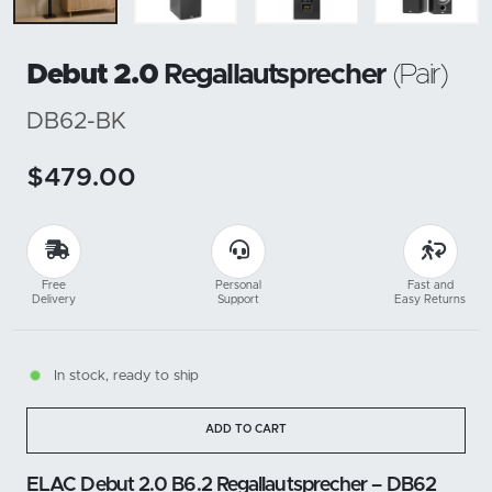
Debut 2.0
Regallautsprecher
(Pair)
DB62-BK
$479.00
Free
Personal
Fast and
Delivery
Support
Easy Returns
In stock, ready to ship
ADD TO CART
ELAC Debut 2.0 B6.2 Regallautsprecher – DB62