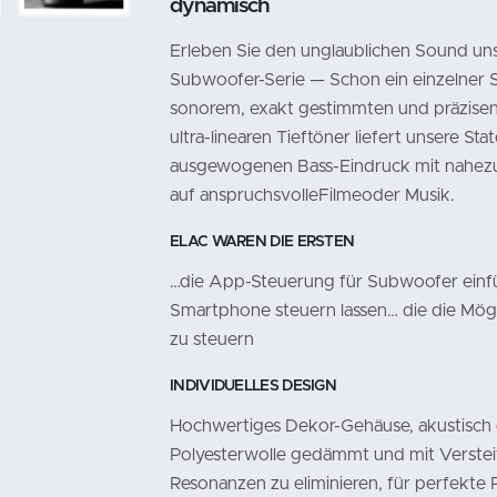
dynamisch
Erleben Sie den unglaublichen Sound un
Subwoofer-Serie — Schon ein einzelner S
sonorem, exakt gestimmten und präzisen B
ultra-linearen Tieftöner liefert unsere St
ausgewogenen Bass-Eindruck mit nahezu
auf anspruchsvolleFilmeoder Musik.
ELAC WAREN DIE ERSTEN
…die App-Steuerung für Subwoofer einfü
Smartphone steuern lassen… die die Mögl
zu steuern
INDIVIDUELLES DESIGN
Hochwertiges Dekor-Gehäuse, akustisch 
Polyesterwolle gedämmt und mit Verst
Resonanzen zu eliminieren, für perfekte