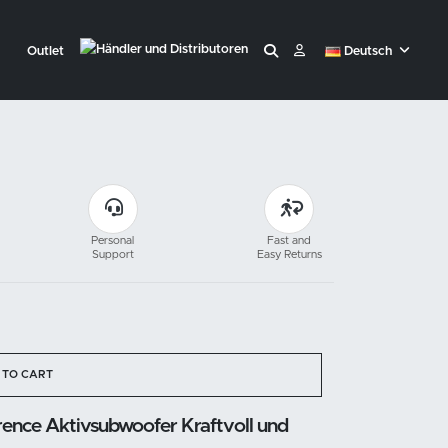
Outlet
Deutsch
Personal
Fast and
Support
Easy Returns
 TO CART
ence Aktivsubwoofer Kraftvoll und