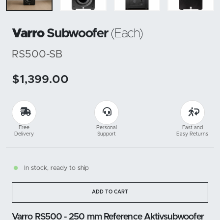
Varro
Subwoofer
(Each)
RS500-SB
$1,399.00
Free
Personal
Fast and
Delivery
Support
Easy Returns
In stock, ready to ship
ADD TO CART
Varro RS500 - 250 mm Reference Aktivsubwoofer